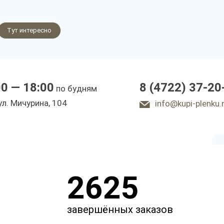
леновые
Тут интересно
е
00 — 18:00
8 (4722) 37-20
по будням
ы
ул. Мичурина, 104
info@kupi-plenku.
2625
завершённых заказов