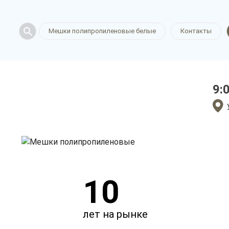
полипропи
Мешки полипропиленовые белые
Контакты
в Белгород
9:
только приятные цен
10
лет на рынке