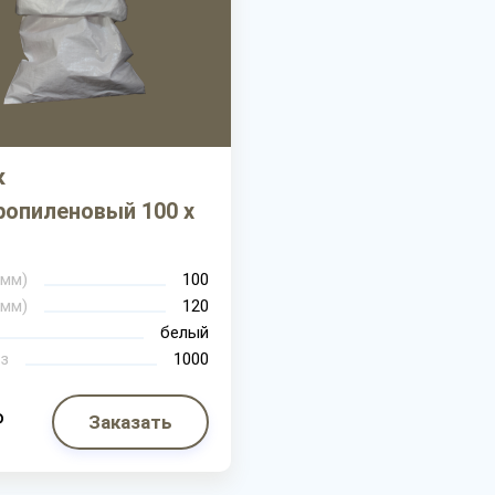
к
ропиленовый 100 х
м
(мм)
100
(мм)
120
белый
з
1000
₽
Заказать