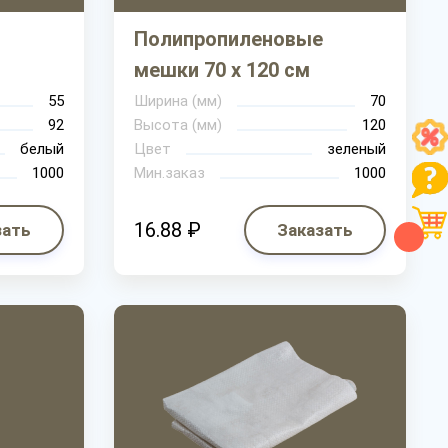
Полипропиленовые
мешки 70 х 120 см
55
Ширина (мм)
70
92
Высота (мм)
120
белый
Цвет
зеленый
1000
Мин.заказ
1000
16.88 ₽
зать
Заказать