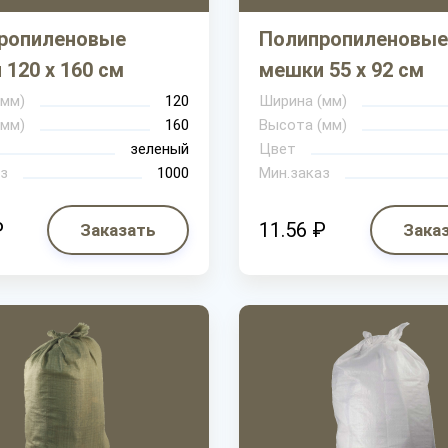
ропиленовые
Полипропиленовые
120 х 160 см
мешки 55 х 92 см
(мм)
120
Ширина (мм)
(мм)
160
Высота (мм)
зеленый
Цвет
з
1000
Мин.заказ
₽
11.56 ₽
Заказать
Зака