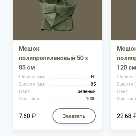
Мешок
Мешо
полипропиленовый 50 х
полип
85 см
120 с
Ширина (мм)
50
Ширина 
Высота (мм)
85
Высота 
Цвет
зеленый
Цвет
Мин.заказ
1000
Мин.зака
7.60 ₽
22.68 
Заказать