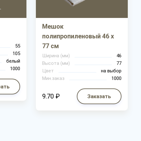
Мешок
полипропиленовый 46 х
77 см
55
105
Ширина (мм)
46
белый
Высота (мм)
77
1000
Цвет
на выбор
Мин.заказ
1000
зать
9.70 ₽
Заказать