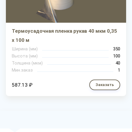
Термоусадочная пленка рукав 40 мкм 0,35
х 100 м
Ширина (мм)
350
Высота (мм)
100
Толщина (мкм)
40
Мин.заказ
1
587.13 ₽
Заказать