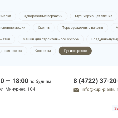
й
 маски
Одноразовые перчатки
Мульчирующая пленка
леновые мешки
Скотчъ
Термоусадочные пакеты
М
н
рчатки
Мешки для строительного мусора
Воздушно-пузы
очная пленка
Контакты
Тут интересно
е
00 — 18:00
8 (4722) 37-20
по будням
ы
ул. Мичурина, 104
info@kupi-plenku.
З