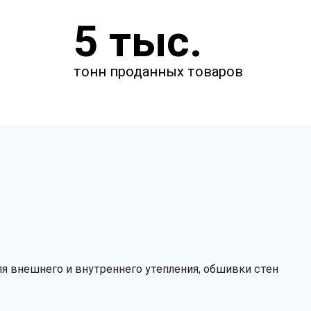
Укажите параметры
5 тыс.
Чтобы мы смогли рассчитать
стоимость товаров.
тонн проданных товаров
м
м
мкм
я внешнего и внутреннего утепления, обшивки стен
Сырье