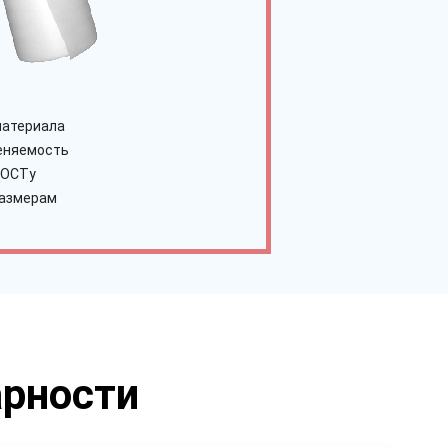
материала
еняемость
ГОСТу
размерам
арности