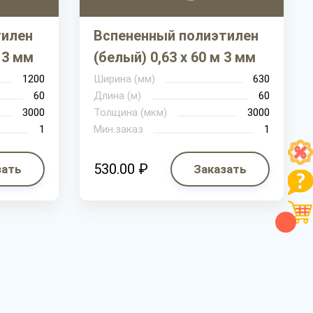
тилен
Вспененный полиэтилен
м 3 мм
(белый) 0,63 х 60 м 3 мм
1200
Ширина (мм)
630
60
Длина (м)
60
3000
Толщина (мкм)
3000
1
Мин.заказ
1
530.00 ₽
зать
Заказать