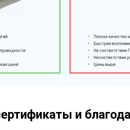
угий
Плохое качество 
Быстрая восплам
опроводности
Не соответствие 
Несоответствие 
кая цена!
Цены выше
ертификаты и благод