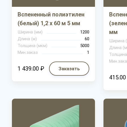
Вспененный полиэтилен
Вспен
(белый) 1,2 х 60 м 5 мм
(зелен
мм
Ширина (мм)
1200
Длина (м)
60
Ширина 
Толщина (мкм)
5000
Длина (м
Мин.заказ
1
Толщина
Мин.зака
1 439.00 ₽
Заказать
415.00