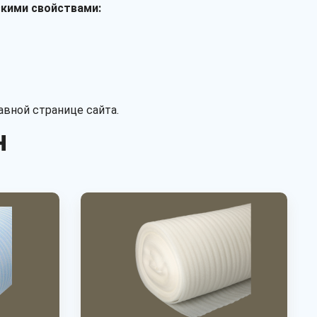
скими свойствами:
первичное
вторичное
авной странице сайта.
н
Рассчитать