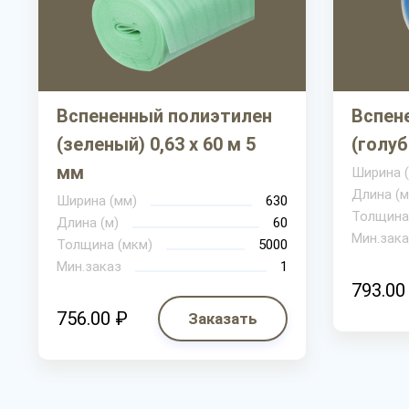
Вспененный полиэтилен
Вспен
(зеленый) 0,63 х 60 м 5
(голуб
мм
Ширина 
Длина (м
Ширина (мм)
630
Толщина
Длина (м)
60
Мин.зака
Толщина (мкм)
5000
Мин.заказ
1
793.00
756.00 ₽
Заказать