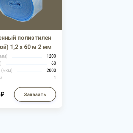
енный полиэтилен
ой) 1,2 х 60 м 2 мм
(мм)
1200
)
60
 (мкм)
2000
з
1
 ₽
Заказать