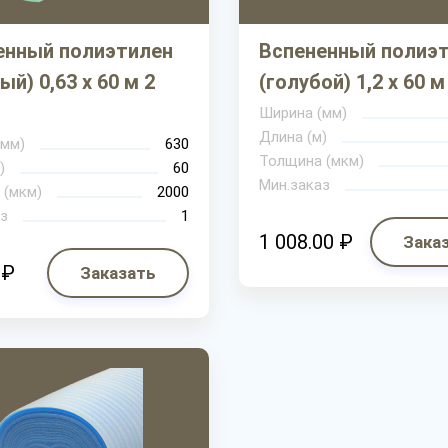
енный полиэтилен
Вспененный полиэ
ый) 0,63 х 60 м 2
(голубой) 1,2 х 60 
Ширина (мм)
Длина (м)
(мм)
630
Толщина (мкм)
)
60
Мин.заказ
 (мкм)
2000
з
1
1 008.00 ₽
Зака
 ₽
Заказать