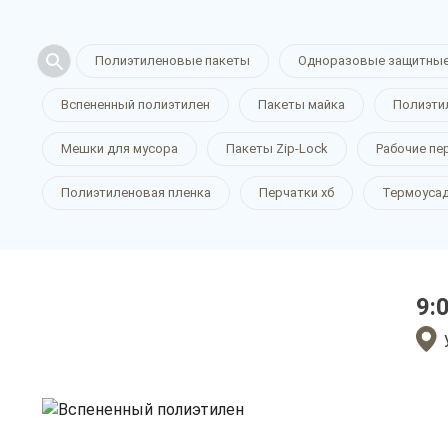
Вспененны
Полиэтиленовые пакеты
Одноразовые защитные
Вспененный полиэтилен
Пакеты майка
Полиэти
полиэтиле
Мешки для мусора
Пакеты Zip-Lock
Рабочие пе
Полиэтиленовая пленка
Перчатки хб
Термоусад
в Белгород
9:
только приятные цен